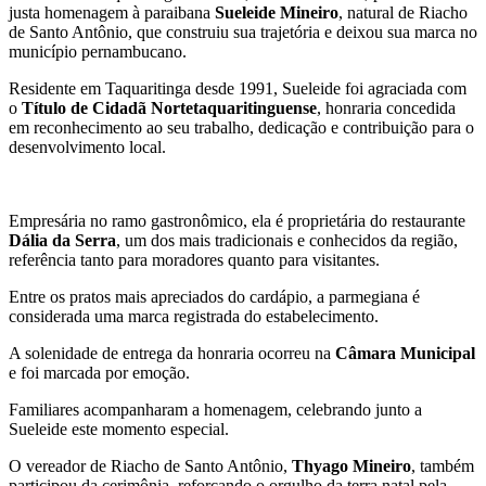
justa homenagem à paraibana
Sueleide Mineiro
, natural de Riacho
de Santo Antônio, que construiu sua trajetória e deixou sua marca no
município pernambucano.
Residente em Taquaritinga desde 1991, Sueleide foi agraciada com
o
Título de Cidadã Nortetaquaritinguense
, honraria concedida
em reconhecimento ao seu trabalho, dedicação e contribuição para o
desenvolvimento local.
Empresária no ramo gastronômico, ela é proprietária do restaurante
Dália da Serra
, um dos mais tradicionais e conhecidos da região,
referência tanto para moradores quanto para visitantes.
Entre os pratos mais apreciados do cardápio, a parmegiana é
considerada uma marca registrada do estabelecimento.
A solenidade de entrega da honraria ocorreu na
Câmara Municipal
e foi marcada por emoção.
Familiares acompanharam a homenagem, celebrando junto a
Sueleide este momento especial.
O vereador de Riacho de Santo Antônio,
Thyago Mineiro
, também
participou da cerimônia, reforçando o orgulho da terra natal pela