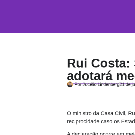
Rui Costa: 
adotará me
Por
Jucélio Lindenberg
21 de j
O ministro da Casa Civil, R
reciprocidade caso os Estad
A declaração ocorre em mei