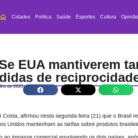
Cidades
Política
Saúde
Esportes
Cultura
Opiniã
Se EUA mantiverem tari
didas de reciprocidad
ulho de 2025
ui Costa, afirmou nesta segunda-feira (21) que o Brasil
os Unidos mantenham as tarifas sobre produtos brasilei
o ao impasse comercial envolvendo os dois países, apó