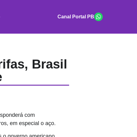
o
Canal Portal PB
fas, Brasil
e
 responderá com
ros, em especial o aço.
s o governo americano