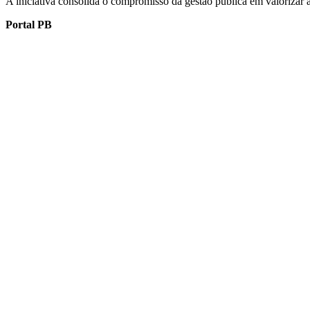
A iniciativa consolida o compromisso da gestão pública em valorizar a p
Portal PB