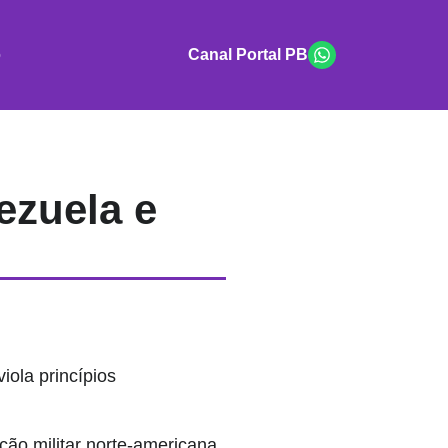
o
Canal Portal PB
ezuela e
ola princípios
nção militar norte-americana