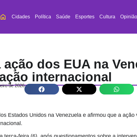
Cidades
Política
Saúde
Esportes
Cultura
Opiniã
a ação dos EUA na Ven
ação internacional
neiro de 2026
os Estados Unidos na Venezuela e afirmou que a ação vi
rnacional.
ta terça-feira (6), após questionamentos sobre a interve