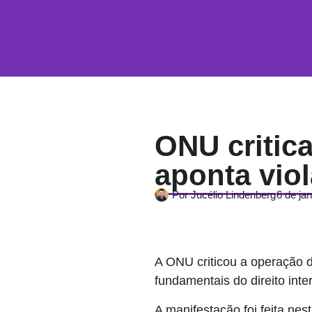
ONU critic
aponta viol
Por
Jucélio Lindenberg
6 de ja
A ONU criticou a operação d
fundamentais do direito inte
A manifestação foi feita nes