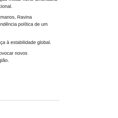
ional.
Humanos, Ravina
endência política de um
a à estabilidade global.
rovocar novos
gião.