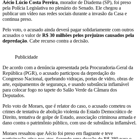
Aécio Lúcio Costa Pereira
, morador de Diadema (SP), foi preso
pela Polícia Legislativa no plenário do Senado. Ele chegou a
publicar um vídeo nas redes sociais durante a invasão da Casa e
continua preso.
Pelo voto, o acusado ainda deverá pagar solidariamente com outros
acusados o valor de
R$ 30 milhões pelos prejuízos causados pela
depredação
. Cabe recurso contra a decisão.
Publicidade
De acordo com a denúncia apresentada pela Procuradoria-Geral da
República (PGR), o acusado participou da depredação do
Congresso Nacional, quebrando vidraças, portas de vidro, obras de
arte, equipamentos de segurança, e usando substância inflamável
para colocar fogo no tapete do Salão Verde da Câmara dos
Deputados.
Pelo voto de Moraes, que é relator do caso, o acusado cometeu os
crimes de tentativa de abolição violenta do Estado Democrático de
Direito, tentativa de golpe de Estado, associação criminosa armada e
dano contra o patrimônio público, com uso de substância inflamável.
Moraes ressaltou que Aécio foi preso em flagrante e teve
participação ativa nos atos, fazendo uma doação de R$ 380 para o