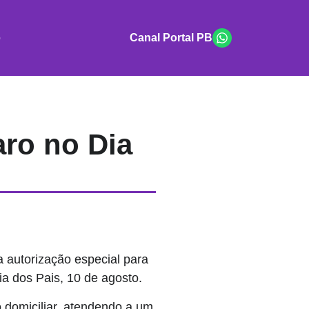
o
Canal Portal PB
aro no Dia
 autorização especial para
ia dos Pais, 10 de agosto.
o domiciliar, atendendo a um