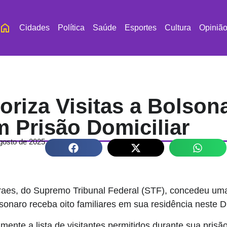
Cidades
Política
Saúde
Esportes
Cultura
Opiniã
oriza Visitas a Bolson
m Prisão Domiciliar
gosto de 2025
raes, do Supremo Tribunal Federal (STF), concedeu uma
lsonaro receba oito familiares em sua residência neste D
mente a lista de visitantes permitidos durante sua prisã