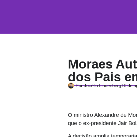
Moraes Aut
dos Pais e
Por
Jucélio Lindenberg
10 de a
O ministro Alexandre de Mo
que o ex-presidente Jair Bo
A decisão amplia temporaria