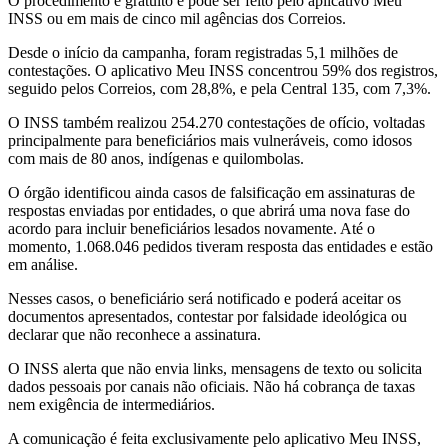
O procedimento é gratuito e pode ser feito pelo aplicativo Meu
INSS ou em mais de cinco mil agências dos Correios.
Desde o início da campanha, foram registradas 5,1 milhões de
contestações. O aplicativo Meu INSS concentrou 59% dos registros,
seguido pelos Correios, com 28,8%, e pela Central 135, com 7,3%.
O INSS também realizou 254.270 contestações de ofício, voltadas
principalmente para beneficiários mais vulneráveis, como idosos
com mais de 80 anos, indígenas e quilombolas.
O órgão identificou ainda casos de falsificação em assinaturas de
respostas enviadas por entidades, o que abrirá uma nova fase do
acordo para incluir beneficiários lesados novamente. Até o
momento, 1.068.046 pedidos tiveram resposta das entidades e estão
em análise.
Nesses casos, o beneficiário será notificado e poderá aceitar os
documentos apresentados, contestar por falsidade ideológica ou
declarar que não reconhece a assinatura.
O INSS alerta que não envia links, mensagens de texto ou solicita
dados pessoais por canais não oficiais. Não há cobrança de taxas
nem exigência de intermediários.
A comunicação é feita exclusivamente pelo aplicativo Meu INSS,