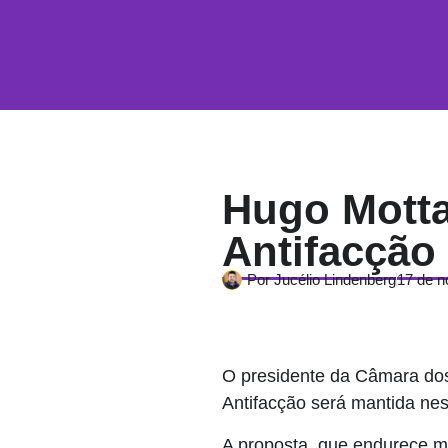
Hugo Mott
Antifacção
Por
Jucélio Lindenberg
17 de 
O presidente da Câmara dos
Antifacção será mantida nest
A proposta, que endurece m