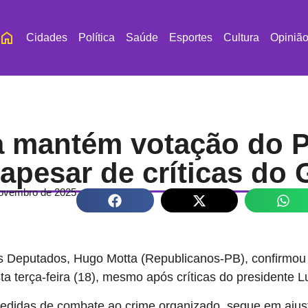
Cidades
Política
Saúde
Esportes
Cultura
Opiniã
a mantém votação do 
 apesar de críticas do
novembro de 2025
 Deputados, Hugo Motta (Republicanos-PB), confirmou
a terça-feira (18), mesmo após críticas do presidente Lu
edidas de combate ao crime organizado, segue em ajust