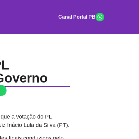
o
Canal Portal PB
PL
 Governo
 que a votação do PL
iz Inácio Lula da Silva (PT).
es finais conduzidos pelo