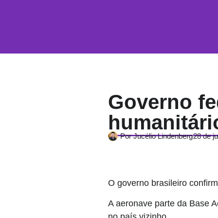
Governo fed
humanitári
Por
Jucélio Lindenberg
28 de j
O governo brasileiro confir
A aeronave parte da Base A
no país vizinho.