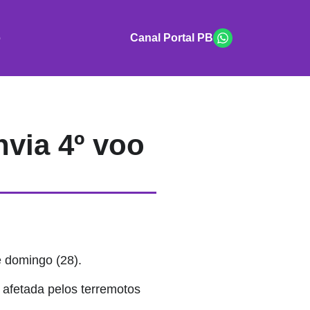
o
Canal Portal PB
nvia 4º voo
e domingo (28).
 afetada pelos terremotos