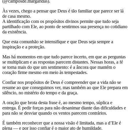
(@camposde.margaridas).
Às vezes, chego a pensar que Deus é tão familiar que parece ser lá
de casa mesmo.
A identificação com os propósitos divinos permite que tudo seja
partilhado com Ele, ao ponto de sentirmos sua presença no cotidiano
da existência.
Que esta comunhão se intensifique e que Deus seja sempre a
inspiração e a proteção.
Mas há momentos em que tudo parece incerto, em que as perguntas
se multiplicam e as respostas parecem distantes. Nessas horas, a fé
se torna mais do que um sentimento: é a âncora que mantém o
coração firme mesmo em meio às tempestades.
Confiar nos propósitos de Deus é compreender que a vida não se
resume ao que conseguimos ver, mas também ao que Ele prepara em
silêncio, no mistério do tempo e da graça.
A oração que brota desta frase é, ao mesmo tempo, súplica e
entrega. É pedir forças para não desanimar diante das dificuldades e
para não se desviar quando os ventos parecem contrários.
É também reconhecer que a nossa visão é limitada, mas a d’Ele é
plena — e por isso confiar é o maior ato de humildade.