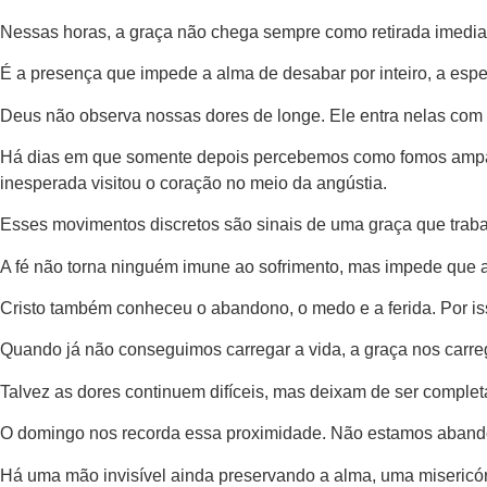
Nessas horas, a graça não chega sempre como retirada imediat
É a presença que impede a alma de desabar por inteiro, a esp
Deus não observa nossas dores de longe. Ele entra nelas com d
Há dias em que somente depois percebemos como fomos ampa
inesperada visitou o coração no meio da angústia.
Esses movimentos discretos são sinais de uma graça que trab
A fé não torna ninguém imune ao sofrimento, mas impede que a 
Cristo também conheceu o abandono, o medo e a ferida. Por is
Quando já não conseguimos carregar a vida, a graça nos carr
Talvez as dores continuem difíceis, mas deixam de ser compl
O domingo nos recorda essa proximidade. Não estamos abando
Há uma mão invisível ainda preservando a alma, uma miseric