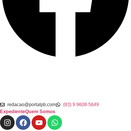
redacao@portalpb.com
(83) 9 9608-5649
Expediente
Quem Somos