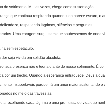
a do sofrimento. Muitas vezes, chega como sustentação.
erança que continua respirando quando tudo parece escuro, o a
elicadeza, respeitando lágrimas, silêncios e perguntas.
rados. Uma coragem surgiu sem que soubéssemos de onde vin
alha sem espetáculo.
dor seja vivida em solidão absoluta.
so, sua presença não é teoria diante do nosso sofrimento. É c
ega por um trecho. Quando a esperança enfraquece, Deus a gu
etamente insuportáveis porque há um amor maior sustentando 
nados no meio das travessias.
órdia recolhendo cada lágrima e uma promessa de vida que ne