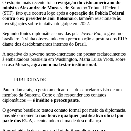
O estopim mais recente foi a
revogação do visto americano do
ministro Alexandre de Moraes
, do Supremo Tribunal Federal
(STF), fato que ocorreu logo após a
operação da Polícia Federal
contra o ex-presidente Jair Bolsonaro
, também relacionada às
investigações sobre tentativa de golpe em 2022.
Segundo fontes diplomáticas ouvidas pela
Jovem Pan
, o governo
brasileiro já vinha observando com preocupação a postura dos EUA
diante dos desdobramentos internos do Brasil.
A negativa do governo norte-americano em prestar esclarecimentos
à embaixadora brasileira em Washington, Maria Luiza Viotti, sobre
o caso Moraes,
agravou o mal-estar institucional
.
PUBLICIDADE
Para o Itamaraty, o gesto americano — de cancelar o visto de um
membro da Suprema Corte e não responder aos contatos
diplomáticos —
é inédito e preocupante
.
O governo brasileiro tentou contato formal por meio da diplomacia,
mas até o momento
não houve qualquer justificativa oficial por
parte dos EUA
, acentuando o clima de desconfiança.
A proximidade de setores do Partido Republicano com o