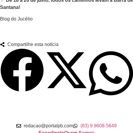
📍
De 18 a 26 de julho, todos os caminhos levam a Barra de
Santana!
Blog do Jucélio
Compartilhe esta notícia
redacao@portalpb.com
(83) 9 9608-5649
Expediente
Quem Somos